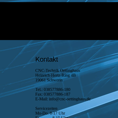
Kontakt
CNC-Technik Oettinghaus
Heinrich-Hertz-Ring 4B
19061 Schwerin
Tel.: 038577886-180
Fax: 038577886-187
E-Mail: info@cnc-oettinghaus.de
Servicezeiten
Mo-Do. 8-17 Uhr
Fr. 8-15 Uhr