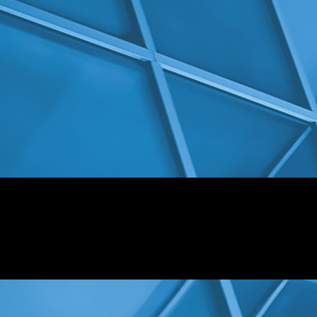
logo-oettinghaus-transp-600x600